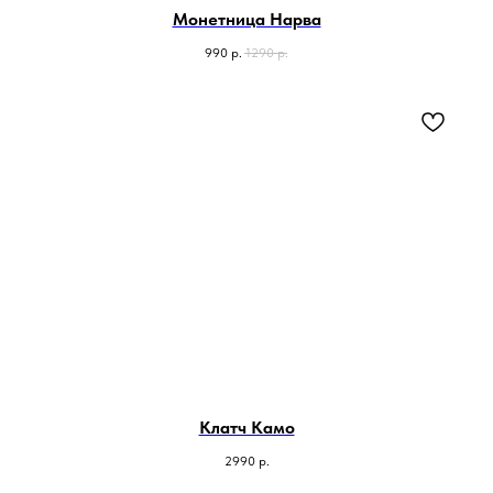
Монетница Нарва
990
р.
1290
р.
Клатч Камо
2990
р.