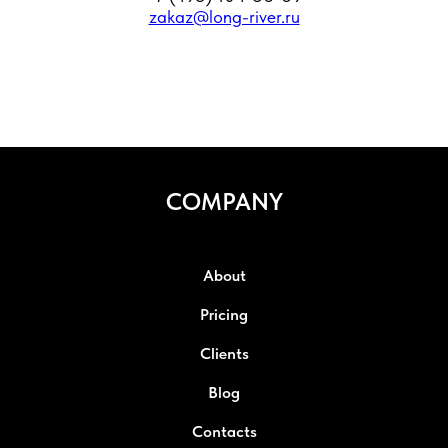
zakaz@long-river.ru
COMPANY
About
Pricing
Clients
Blog
Contacts