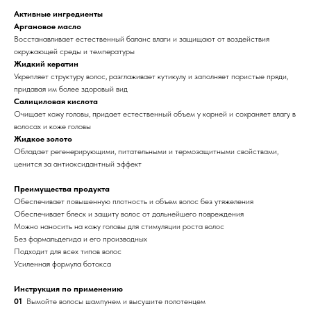
Активные ингредиенты
Аргановое масло
Восстанавливает естественный баланс влаги и защищают от воздействия
окружающей среды и температуры
Жидкий кератин
Укрепляет структуру волос, разглаживает кутикулу и заполняет пористые пряди,
придавая им более здоровый вид
Салициловая кислота
Очищает кожу головы, придает естественный объем у корней и сохраняет влагу в
волосах и коже головы
Жидкое золото
Обладает регенерирующими, питательными и термозащитными свойствами,
ценится за антиоксидантный эффект
Преимущества продукта
Обеспечивает повышенную плотность и объем волос без утяжеления
Обеспечивает блеск и защиту волос от дальнейшего повреждения
Можно наносить на кожу головы для стимуляции роста волос
Без формальдегида и его производных
Подходит для всех типов волос
Усиленная формула ботокса
Инструкция по применению
01
Вымойте волосы шампунем и высушите полотенцем