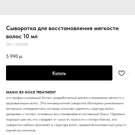
Сыворотка для восстановления мягкости
волос 10 мл
SKU:
1208000
5 990
р.
Купить
MAGIC BX GOLD TREATMENT
это профессиональный ботокс, разработанный для восстановления мягкости и
здоровья ваших волос. Эта инновационная сыворотка обогащена уникальными
активными ингредиентами, которые помогают укрепить структуру волос,
увлажняют и питают, мгновенно восстанавливая естественный блеск. Идеально
подходит для тех, кто страдает от сухости, ломкости и потери блеска, эта
сыворотка глубоко проникает в структуру волос, предлагая комплексный уход от
корней до кончиков.