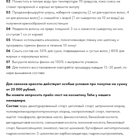
02
Поместить в теплую воду при темперотуре 70 градусов, пока смесь не
станет прозрачной и хорошо встряхните ампулу
03
Продезинфицируйте шприц, наберите сыворотку (2 мл для коротких волос, 4
мл для длинных волос) и смешайте с водой (1 мл сыворотки на 10 мл воды) до
получения кремообразной консистенции
04
Разделите волосы на пряди толщиной 3 см и нанесите сыворотку на них,
отступая 1 см от корней
05
Можно использовать климазон, полиэтиленовую пленку или шапочку, и
прогревать горячим феном в течение 10 минут
06
Смыть состав на: 50% для сухих, поврежденных и густых волос / 80% для
жирных и нормальных волос
07
Высушите волосы феном на 100% и выпрямите утюжком
08
Для полного восстановления повторяйте процедуру каждые 15-30 дней, по
мере вымывания состава
Для салонов красоты действуют особые условия при покупке на сумму
от 20 000 рублей.
Вы можете запросить прайс-лист на косметику Tahe у нашего
менеджера.
Состав:
вода, денатурированный спирт, цетиловый спирт, цетримония хлорид,
полиакриламидопропилтримониум хлорид, изопропиловый спирт, пантенол,
ацетат токоферола, аргановое масло, феноксиэтанол, бензойная кислота,
дегидрацетовая кислота, салициловая кислота, лимонная кислота, бензиловый
спирт, бензилсалицилат, линалоол, гексил циннамал, бутилфенил метилпропионал,
гидроксиизогексил-3-циклогексен карбоксальдегида, гидроксицитронеллаль,