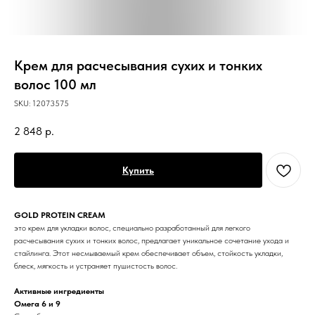
Крем для расчесывания сухих и тонких
волос 100 мл
SKU:
12073575
2 848
р.
Купить
GOLD PROTEIN CREAM
это крем для укладки волос, специально разработанный для легкого
расчесывания сухих и тонких волос, предлагает уникальное сочетание ухода и
стайлинга. Этот несмываемый крем обеспечивает объем, стойкость укладки,
блеск, мягкость и устраняет пушистость волос.
Активные ингредиенты
Омега 6 и 9