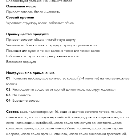
Способствуют увлажнению и защите волос
Оливковое масло
Придаёт волосам блеск и мягкость
Соевый протеин
Укрепляет структуру волос, добавляет объем
Преимущества продукта
Придает волосам объем и устойчивую форму
Увеличивает блеск и мягкость, предотвращая пушение волос
Подходит для сухих и тонких волос, а также для ломких волос
Работает как термозащита, не утяжеляя волосы
Веганская формула
Инструкция по применению
01
Нанесите необходимое количество крема (2-4 нажатия) на чистые влажные
волосы
02
Распределите средство от корней до кончиков, массируя ладонями
03
Не смывать
04
Высушите волосы
Состав:
вода, поликватерниум-16, вода из цветков рогатого лотоса, глицин,
соевое масло, масло плодов европейской оливы, гидроксиэтилцеллюлоза, масло
семян симмондсии китайской, масло семян гелиантуса однолетнего, масло
кокосового ореха, масло семян линума Узитатиссимум, масло семян персея
щедрого, масло семян аргании спинозы, масло семян макадамии трехлистной,