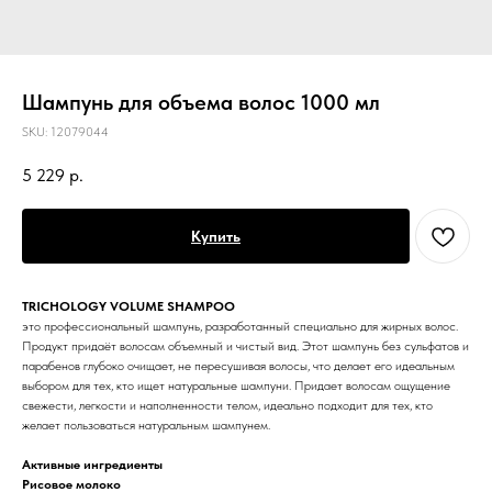
Шампунь для объема волос 1000 мл
SKU:
12079044
5 229
р.
Купить
TRICHOLOGY VOLUME SHAMPOO
это профессиональный шампунь, разработанный специально для жирных волос.
Продукт придаёт волосам объемный и чистый вид. Этот шампунь без сульфатов и
парабенов глубоко очищает, не пересушивая волосы, что делает его идеальным
выбором для тех, кто ищет натуральные шампуни. Придает волосам ощущение
свежести, легкости и наполненности телом, идеально подходит для тех, кто
желает пользоваться натуральным шампунем.
Активные ингредиенты
Рисовое молоко