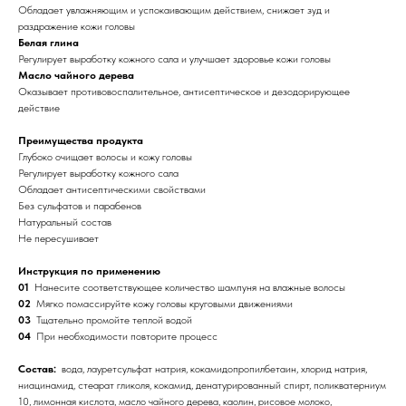
Обладает увлажняющим и успокаивающим действием, снижает зуд и
раздражение кожи головы
Белая глина
Регулирует выработку кожного сала и улучшает здоровье кожи головы
Масло чайного дерева
Оказывает противовоспалительное, антисептическое и дезодорирующее
действие
Преимущества продукта
Глубоко очищает волосы и кожу головы
Регулирует выработку кожного сала
Обладает антисептическими свойствами
Без сульфатов и парабенов
Натуральный состав
Не пересушивает
Инструкция по применению
01
Нанесите соответствующее количество шампуня на влажные волосы
02
Мягко помассируйте кожу головы круговыми движениями
03
Тщательно промойте теплой водой
04
При необходимости повторите процесс
Состав:
вода, лауретсульфат натрия, кокамидопропилбетаин, хлорид натрия,
ниацинамид, стеарат гликоля, кокамид, денатурированный спирт, поликватерниум
10, лимонная кислота, масло чайного дерева, каолин, рисовое молоко,