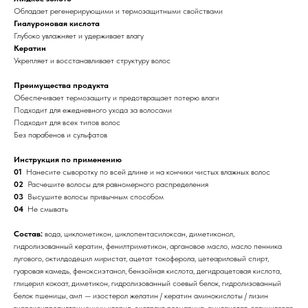
Обладает регенерирующими и термозащитными свойствами
Гиалуроновая кислота
Глубоко увлажняет и удерживает влагу
Кератин
Укрепляет и восстанавливает структуру волос
Преимущества продукта
Обеспечивает термозащиту и предотвращает потерю влаги
Подходит для ежедневного ухода за волосами
Подходит для всех типов волос
Без парабенов и сульфатов
Инструкция по применению
01
Нанесите сыворотку по всей длине и на кончики чистых влажных волос
02
Расчешите волосы для равномерного распределения
03
Высушите волосы привычным способом
04
Не смывать
Состав:
вода, циклометикон, циклопентасилоксан, диметиконол,
гидролизованный кератин, фенилтриметикон, аргановое масло, масло пенника
лугового, октилдодецил миристат, ацетат токоферола, цетеариловый спирт,
гуаровая камедь, феноксиэтанол, бензойная кислота, дегидрацетовая кислота,
глицерил кокоат, диметикон, гидролизованный соевый белок, гидролизованный
белок пшеницы, амп — изостерол желатин / кератин аминокислоты / лизин
гидроксипропилтримониум хлорид, экстракт розмарина, амилацетат, салициловая