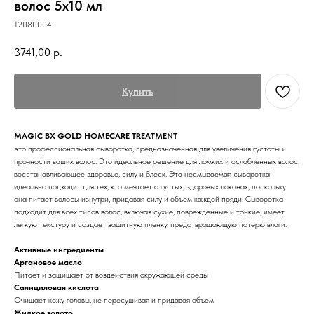
волос 5x10 мл
12080004
3741,00
р.
Купить
MAGIC BX GOLD HOMECARE TREATMENT
это профессиональная cыворотка, предназначенная для увеличения густоты и
прочности ваших волос. Это идеальное решение для ломких и ослабленных волос,
восстанавливающее здоровье, силу и блеск. Эта несмываемая сыворотка
идеально подходит для тех, кто мечтает о густых, здоровых локонах, поскольку
она питает волосы изнутри, придавая силу и объем каждой пряди. Сыворотка
подходит для всех типов волос, включая сухие, поврежденные и тонкие, имеет
легкую текстуру и создает защитную пленку, предотвращающую потерю влаги.
Активные ингредиенты
Аргановое масло
Питает и защищает от воздействия окружающей среды
Салициловая кислота
Очищает кожу головы, не пересушивая и придавая объем
Жидкое золото