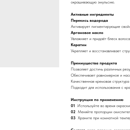
окрашивающую эмульсию.
Активные ингредиенты
Перекись водорода
Активирует пигментирующие свой
Аргановое масло
Увлажняет и придаёт блеск волос
Кератин
Укрепляет и восстанавливает стру
Преимущества продукта
Позволяет достичь различных рез
Обеспечивает равномерное и на
Качественная кремовая структура
Подходит для использования с кр
Инструкция по применению
01
Используйте во время окраски
02
Меняйте пропорции окислител
03
Храните при комнатной темпе