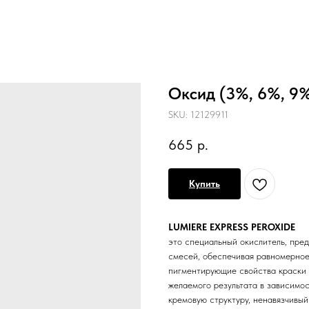
Оксид (3%, 6%, 9%
SKU:
12129911
665
р.
Купить
LUMIERE EXPRESS PEROXIDE
это специальный окислитель, пре
смесей, обеспечивая равномерно
пигментирующие свойства краски 
желаемого результата в зависимо
кремовую структуру, ненавязчивы