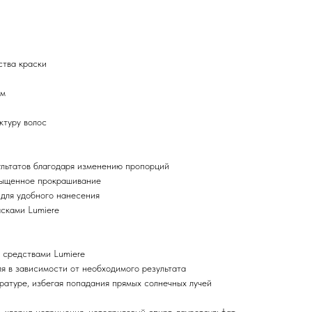
ства краски
ам
ктуру волос
ультатов благодаря изменению пропорций
сыщенное прокрашивание
 для удобного нанесения
асками Lumiere
 средствами Lumiere
я в зависимости от необходимого результата
ратуре, избегая попадания прямых солнечных лучей