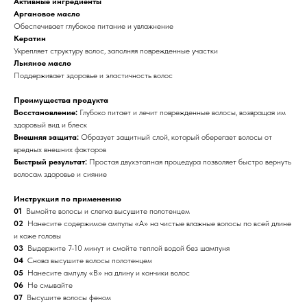
Активные ингредиенты
Аргановое масло
Обеспечивает глубокое питание и увлажнение
Кератин
Укрепляет структуру волос, заполняя поврежденные участки
Льняное масло
Поддерживает здоровье и эластичность волос
Преимущества продукта
Восстановление:
Глубоко питает и лечит поврежденные волосы, возвращая им
здоровый вид и блеск
Внешняя защита:
Образует защитный слой, который оберегает волосы от
вредных внешних факторов
Быстрый результат:
Простая двухэтапная процедура позволяет быстро вернуть
волосам здоровье и сияние
Инструкция по применению
01
Вымойте волосы и слегка высушите полотенцем
02
Нанесите содержимое ампулы «А» на чистые влажные волосы по всей длине
и коже головы
03
Выдержите 7-10 минут и смойте теплой водой без шампуня
04
Снова высушите волосы полотенцем
05
Нанесите ампулу «В» на длину и кончики волос
06
Не смывайте
07
Высушите волосы феном