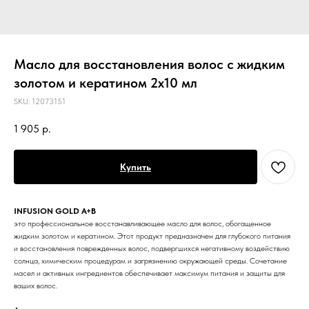
Масло для восстановления волос с жидким
золотом и кератином 2x10 мл
SKU:
12073151
1 905
р.
Купить
INFUSION GOLD A+B
это профессиональное восстанавливающее масло для волос, обогащенное
жидким золотом и кератином. Этот продукт предназначен для глубокого питания
и восстановления поврежденных волос, подвергшихся негативному воздействию
солнца, химическим процедурам и загрязнению окружающей среды. Сочетание
масел и активных ингредиентов обеспечивает максимум питания и защиты для
ваших волос.