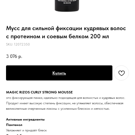
Мусс для сильной фиксации кудрявых волос
с протеином и соевым белком 200 мл
SKU:
12072350
3 076
р.
Купить
MAGIC RIZOS CURLY STRONG MOUSSE
это фиксирующая пенка, идеально подходящая для волнистых и кудрявых волос.
Продукт имеет высокую степень фиксации, не утяжеляет волосы, обеспечивая
великолепные очерченные локоны с усиленным блеском и мягкостью.
Активные ингредиенты
Пантенол
Увлажняет и придаёт блеск