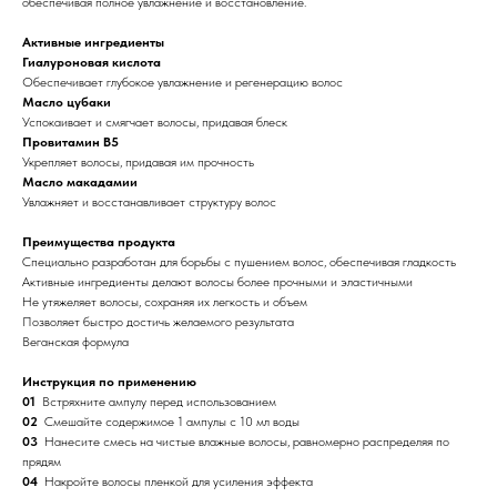
обеспечивая полное увлажнение и восстановление.
Активные ингредиенты
Гиалуроновая кислота
Обеспечивает глубокое увлажнение и регенерацию волос
Масло цубаки
Успокаивает и смягчает волосы, придавая блеск
Провитамин В5
Укрепляет волосы, придавая им прочность
Масло макадамии
Увлажняет и восстанавливает структуру волос
Преимущества продукта
Специально разработан для борьбы с пушением волос, обеспечивая гладкость
Активные ингредиенты делают волосы более прочными и эластичными
Не утяжеляет волосы, сохраняя их легкость и объем
Позволяет быстро достичь желаемого результата
Веганская формула
Инструкция по применению
01
Встряхните ампулу перед использованием
02
Смешайте содержимое 1 ампулы с 10 мл воды
03
Нанесите смесь на чистые влажные волосы, равномерно распределяя по
прядям
04
Накройте волосы пленкой для усиления эффекта