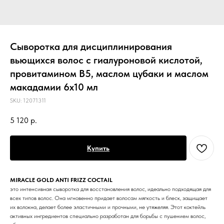
Cыворотка для дисциплинирования
вьющихся волос с гиалуроновой кислотой,
провитамином В5, маслом цубаки и маслом
макадамии 6х10 мл
SKU:
12071311
5 120
р.
Купить
MIRACLE GOLD ANTI FRIZZ COCTAIL
это интенсивная сыворотка для восстановления волос, идеально подходящая для
всех типов волос. Она мгновенно придает волосам мягкость и блеск, защищает
их волокна, делает более эластичными и прочными, не утяжеляя. Этот коктейль
активных ингредиентов специально разработан для борьбы с пушением волос,