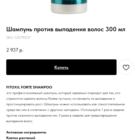
Шампунь против выпадения волос 300 мл
SKU:
12079037
2 937
р.
Купить
FITOXIL FORTE SHAMPOO
это профессиональный шампунь, который идеально подходит для тех, кто
стремится сделать волосы более густыми, остановить их выпадение и
простимулировать рост. Шампунь можно использовать как самостоятельное
средство или в сочетании с другими методами. Используйте 1 раз в неделю
против сезонного выпадения или 3 раза в неделю для предотвращения
выпадения волос.
Активные ингредиенты
Клетки растений