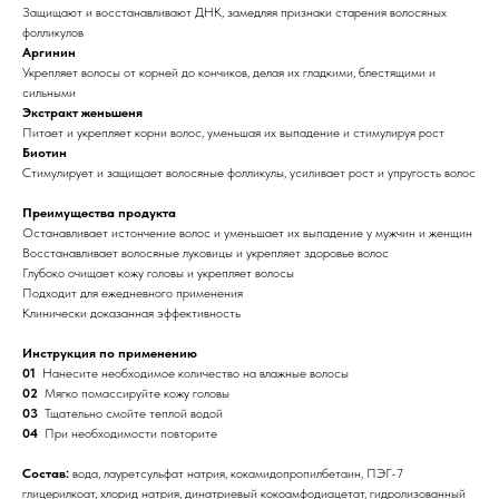
Защищают и восстанавливают ДНК, замедляя признаки старения волосяных
фолликулов
Аргинин
Укрепляет волосы от корней до кончиков, делая их гладкими, блестящими и
сильными
Экстракт женьшеня
Питает и укрепляет корни волос, уменьшая их выпадение и стимулируя рост
Биотин
Стимулирует и защищает волосяные фолликулы, усиливает рост и упругость волос
Преимущества продукта
Останавливает истончение волос и уменьшает их выпадение у мужчин и женщин
Восстанавливает волосяные луковицы и укрепляет здоровье волос
Глубоко очищает кожу головы и укрепляет волосы
Подходит для ежедневного применения
Клинически доказанная эффективность
Инструкция по применению
01
Нанесите необходимое количество на влажные волосы
02
Мягко помассируйте кожу головы
03
Тщательно смойте теплой водой
04
При необходимости повторите
Состав:
вода, лауретсульфат натрия, кокамидопропилбетаин, ПЭГ-7
глицерилкоат, хлорид натрия, динатриевый кокоамфодиацетат, гидролизованный